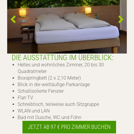
DIE AUSSTATTUNG IM ÜBERBLICK:
Helles und wohnliches Zimmer, 20 bis 30
Quadratmeter
Boxspringbett (2 x 2,10 Meter)
Blick in die weitläufige Parkanlage
Schallisolierte Fenster
Flat-TV
Schreibtisch, teilweise auch Sitzgruppe
WLAN und LAN
Bad mit Dusche, WC und Föhn
JETZT AB 97 € PRO ZIMMER BUCHEN