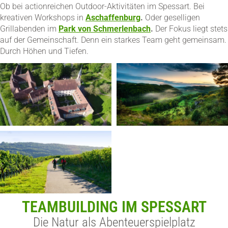
Ob bei actionreichen Outdoor-Aktivitäten im Spessart. Bei
kreativen Workshops in
Aschaffenburg
.
Oder geselligen
Grillabenden im
Park von Schmerlenbach
.
Der Fokus liegt stets
auf der Gemeinschaft. Denn ein starkes Team geht gemeinsam.
Durch Höhen und Tiefen.
TEAMBUILDING IM SPESSART
Die Natur als Abenteuerspielplatz