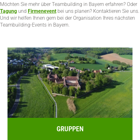
Möchten Sie mehr über Teambuilding in Bayern erfahren? Oder
Tagung
und
Firmenevent
bei uns planen? Kontaktieren Sie uns.
Und wir helfen Ihnen gern bei der Organisation Ihres nächsten
Teambuilding-Events in Bayern.
GRUPPEN