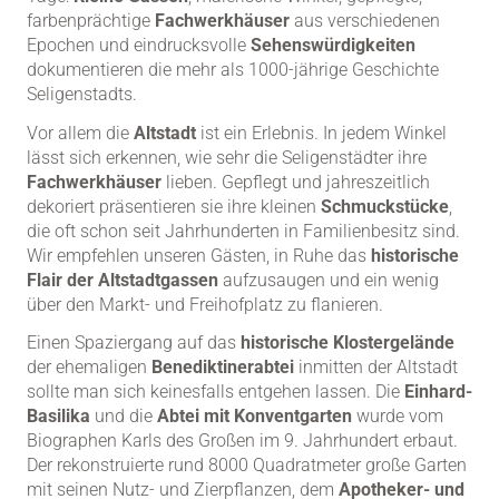
farbenprächtige
Fachwerkhäuser
aus verschiedenen
Epochen und eindrucksvolle
Sehenswürdigkeiten
dokumentieren die mehr als 1000-jährige Geschichte
Seligenstadts.
Vor allem die
Altstadt
ist ein Erlebnis. In jedem Winkel
lässt sich erkennen, wie sehr die Seligenstädter ihre
Fachwerkhäuser
lieben. Gepflegt und jahreszeitlich
dekoriert präsentieren sie ihre kleinen
Schmuckstücke
,
die oft schon seit Jahrhunderten in Familienbesitz sind.
Wir empfehlen unseren Gästen, in Ruhe das
historische
Flair der Altstadtgassen
aufzusaugen und ein wenig
über den Markt- und Freihofplatz zu flanieren.
Einen Spaziergang auf das
historische Klostergelände
der ehemaligen
Benediktinerabtei
inmitten der Altstadt
sollte man sich keinesfalls entgehen lassen. Die
Einhard-
Basilika
und die
Abtei mit Konventgarten
wurde vom
Biographen Karls des Großen im 9. Jahrhundert erbaut.
Der rekonstruierte rund 8000 Quadratmeter große Garten
mit seinen Nutz- und Zierpflanzen, dem
Apotheker- und