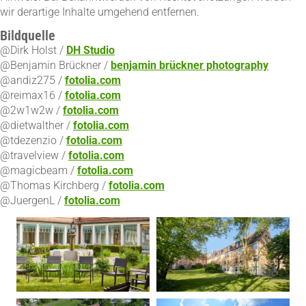
wir derartige Inhalte umgehend entfernen.
Bildquelle
@Dirk Holst /
DH Studio
@Benjamin Brückner /
benjamin brückner photography
@andiz275 /
fotolia.com
@reimax16 /
fotolia.com
@2w1w2w /
fotolia.com
@dietwalther /
fotolia.com
@tdezenzio /
fotolia.com
@travelview /
fotolia.com
@magicbeam /
fotolia.com
@Thomas Kirchberg /
fotolia.com
@JuergenL /
fotolia.com