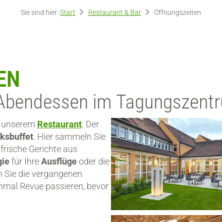
Sie sind hier:
Start
Restaurant & Bar
Öffnungszeiten
EN
d Abendessen im Tagungszen
in unserem
Restaurant
. Der
ksbuffet
. Hier sammeln Sie
frische Gerichte aus
gie
für Ihre
Ausflüge
oder die
 Sie die vergangenen
nmal Revue passieren, bevor