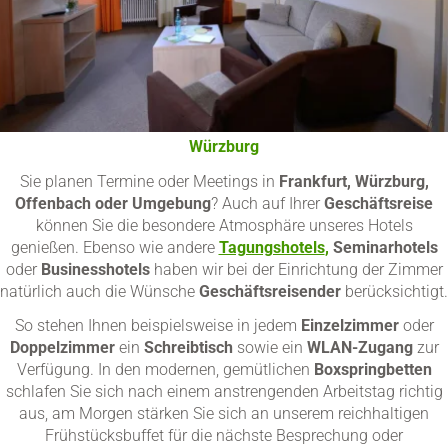
Zimmer für Ihre Geschäftsreise nach Frankfurt oder
Würzburg
Sie planen Termine oder Meetings in
Frankfurt, Würzburg,
Offenbach oder Umgebung
? Auch auf Ihrer
Geschäftsreise
können Sie die besondere Atmosphäre unseres Hotels
genießen. Ebenso wie andere
Tagungshotels
,
Seminarhotels
oder
Businesshotels
haben wir bei der Einrichtung der Zimmer
natürlich auch die Wünsche
Geschäftsreisender
berücksichtigt.
So stehen Ihnen beispielsweise in jedem
Einzelzimmer
oder
Doppelzimmer
ein
Schreibtisch
sowie ein
WLAN-Zugang
zur
Verfügung. In den modernen, gemütlichen
Boxspringbetten
schlafen Sie sich nach einem anstrengenden Arbeitstag richtig
aus, am Morgen stärken Sie sich an unserem reichhaltigen
Frühstücksbuffet für die nächste Besprechung oder