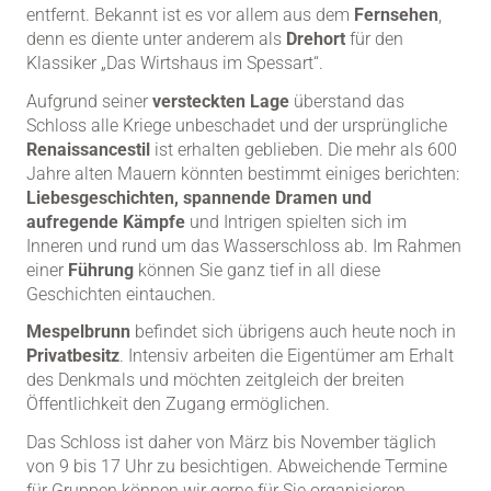
entfernt. Bekannt ist es vor allem aus dem
Fernsehen
,
denn es diente unter anderem als
Drehort
für den
Klassiker „Das Wirtshaus im Spessart“.
Aufgrund seiner
versteckten Lage
überstand das
Schloss alle Kriege unbeschadet und der ursprüngliche
Renaissancestil
ist erhalten geblieben. Die mehr als 600
Jahre alten Mauern könnten bestimmt einiges berichten:
Liebesgeschichten, spannende Dramen und
aufregende Kämpfe
und Intrigen spielten sich im
Inneren und rund um das Wasserschloss ab. Im Rahmen
einer
Führung
können Sie ganz tief in all diese
Geschichten eintauchen.
Mespelbrunn
befindet sich übrigens auch heute noch in
Privatbesitz
. Intensiv arbeiten die Eigentümer am Erhalt
des Denkmals und möchten zeitgleich der breiten
Öffentlichkeit den Zugang ermöglichen.
Das Schloss ist daher von März bis November täglich
von 9 bis 17 Uhr zu besichtigen. Abweichende Termine
für Gruppen können wir gerne für Sie organisieren.